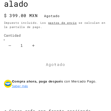
alado
Precio
$ 399.00 MXN
Agotado
habitual
Impuesto incluido. Los
gastos de envío
se calculan en
la pantalla de pago.
Cantidad
Reducir
Aumentar
cantidad
cantidad
para
para
Gorra
Gorra
Agotado
trucker
trucker
burro
burro
alado
alado
Compra ahora, paga después
con Mercado Pago.
Saber más
Gorra cafe con frente acojinado.