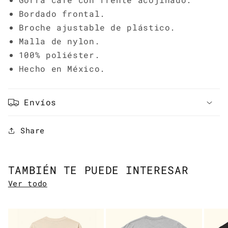
Bordado frontal.
Broche ajustable de plástico.
Malla de nylon.
100% poliéster.
Hecho en México.
Envíos
Share
TAMBIÉN TE PUEDE INTERESAR
Compra ahora y paga a meses
Ver todo
sin tarjeta de crédito
Agrega tu producto al carrito y
elige
1
pagar con Meses sin Tarjeta.